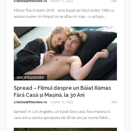
cristina@filmelive.ro
martie 17, 2022
0
Filmul The A-team 2010 este bazat pe hitul anilor 1980 cu
acelasi nume. In timpul ce se aflau in Iraq – o echipa...
UNCATEGORIZED
Spread – Filmul despre un Băiat Rămas
Fără Casă și Mașină, la 30 Ani
cristina@filmelive.ro
martie 10, 2022
0
Spread: In Los Angeles, un baiat fara casa, fara masina si
care are o varsta apropiata de 30 de ani pe nume Nikki...