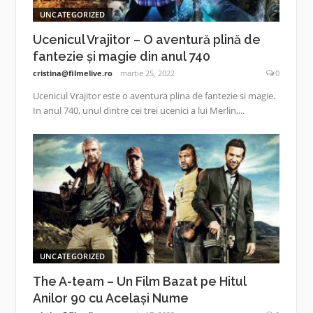
UNCATEGORIZED
Ucenicul Vrajitor – O aventură plină de
fantezie și magie din anul 740
cristina@filmelive.ro
martie 25, 2022
0
Ucenicul Vrajitor este o aventura plina de fantezie si magie.
In anul 740, unul dintre cei trei ucenici a lui Merlin,...
UNCATEGORIZED
The A-team – Un Film Bazat pe Hitul
Anilor 90 cu Același Nume