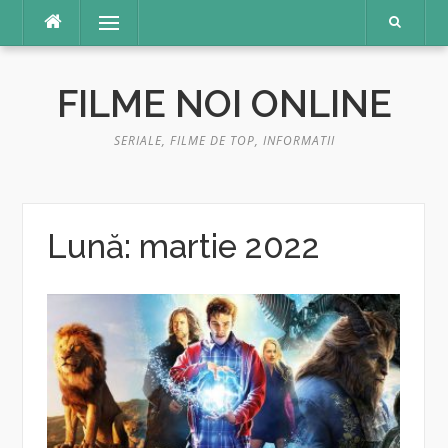
Sari
Meniu
la
conținut
FILME NOI ONLINE
SERIALE, FILME DE TOP, INFORMATII
Lună:
martie 2022