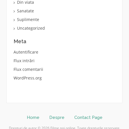
Din viata
Sanatate
Suplimente
Uncategorized
Meta
Autentificare
Flux intrări
Flux comentarii
WordPress.org
Home
Despre
Contact Page
Drepturi de autor © 2026 Filme noi online. Toate drepturile rezervate.