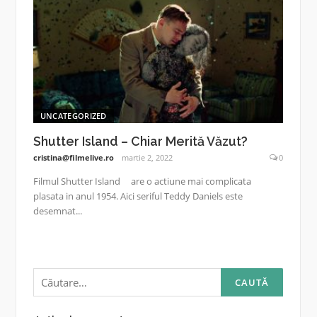
UNCATEGORIZED
Shutter Island – Chiar Merită Văzut?
cristina@filmelive.ro
martie 2, 2022
0
Filmul Shutter Island are o actiune mai complicata
plasata in anul 1954. Aici seriful Teddy Daniels este
desemnat...
Caută
după: