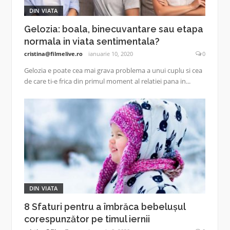
DIN VIATA
Gelozia: boala, binecuvantare sau etapa
normala in viata sentimentala?
cristina@filmelive.ro
ianuarie 10, 2020
0
Gelozia e poate cea mai grava problema a unui cuplu si cea
de care ti-e frica din primul moment al relatiei pana in...
DIN VIATA
8 Sfaturi pentru a îmbrăca bebelușul
corespunzător pe timul iernii