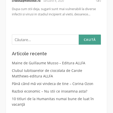
cristina@filmelive.ro
ianuarie 8, 2020
0
Dupa cum stii deja, sugarii sunt mai vulnerabili la diverse
infectii si virusi in stadiul incipient al vietii, deoarece...
Caută
după:
Articole recente
Maine de Guillaume Musso – Editura ALLFA
Clubul Iubitoarelor de ciocolata de Carole
Matthews-editura ALLFA
Până când mă voi vindeca de tine – Corina Ozon
Razboi economic – Nu stii ce inseamna asta?
10 titluri de la Humanitas numai bune de luat în
vacanță