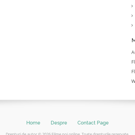
M
A
F
F
W
Home
Despre
Contact Page
Drepturi de autor © 2026 Filme noi online. Toate drepturile rezervate.