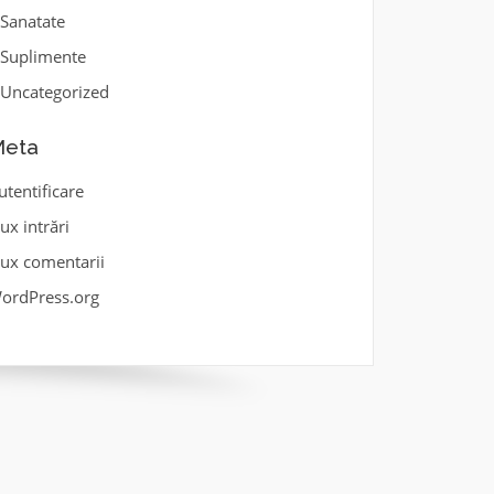
Sanatate
Suplimente
Uncategorized
eta
utentificare
lux intrări
lux comentarii
ordPress.org