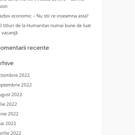
zon
azboi economic – Nu stii ce inseamna asta?
0 titluri de la Humanitas numai bune de luat
n vacanță
omentarii recente
rhive
ctombrie 2022
eptembrie 2022
ugust 2022
ulie 2022
unie 2022
ai 2022
prilie 2022