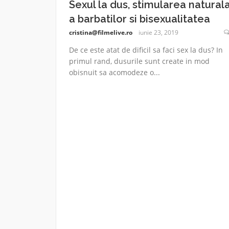
Sexul la dus, stimularea natural
a barbatilor si bisexualitatea
cristina@filmelive.ro
iunie 23, 2019
De ce este atat de dificil sa faci sex la dus? In
primul rand, dusurile sunt create in mod
obisnuit sa acomodeze o...