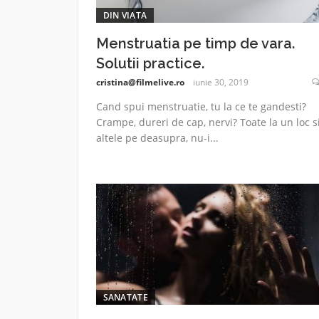
DIN VIATA
Menstruatia pe timp de vara.
Solutii practice.
cristina@filmelive.ro
iunie 30, 2019
Cand spui menstruatie, tu la ce te gandesti?
Crampe, dureri de cap, nervi? Toate la un loc s
altele pe deasupra, nu-i...
SANATATE