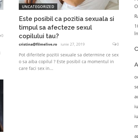
O
UNCATEGORIZED
R
Este posibil ca pozitia sexuala si
1
timpul sa afecteze sexul
î
copilului tau?
0
cristina@filmelive.ro
iunie 27, 2019
0
C
i
Pot diferitele pozitii sexuale sa determine ce sex
o sa aiba copilul ? Este posibil ca momentul in
A
care faci sex in...
o
s
a
i
i
m
a