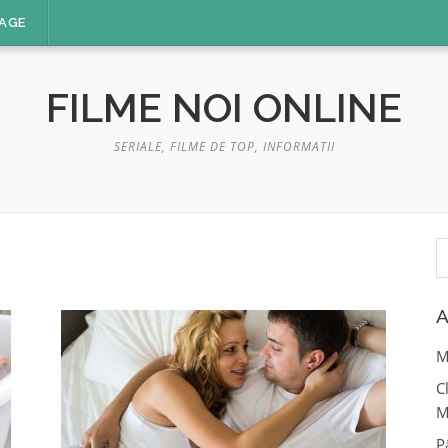
AGE
FILME NOI ONLINE
SERIALE, FILME DE TOP, INFORMATII
C
d
A
M
C
M
P