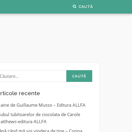
CAUTĂ
aută
upă:
rticole recente
aine de Guillaume Musso – Editura ALLFA
lubul Iubitoarelor de ciocolata de Carole
atthews-editura ALLFA
ână când mă voi vindeca de tine – Corina