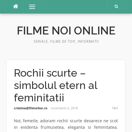
Sari
Meniu
la
conținut
FILME NOI ONLINE
SERIALE, FILME DE TOP, INFORMATII
Rochii scurte –
simbolul etern al
feminitatii
cristina@filmelive.ro
noiembrie 6, 2018
0
Noi, femeile, adoram rochii scurte deoarece ne scot
in evidenta frumusetea, eleganta si feminitatea.