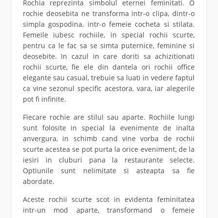
Rochia reprezinta simbolul eternei feminitati. O
rochie deosebita ne transforma intr-o clipa, dintr-o
simpla gospodina, intr-o femeie cocheta si stilata.
Femeile iubesc rochiile, in special rochii scurte,
pentru ca le fac sa se simta puternice, feminine si
deosebite. In cazul in care doriti sa achizitionati
rochii scurte, fie ele din dantela ori rochii office
elegante sau casual, trebuie sa luati in vedere faptul
ca vine sezonul specific acestora, vara, iar alegerile
pot fi infinite.
Fiecare rochie are stilul sau aparte. Rochiile lungi
sunt folosite in special la evenimente de inalta
anvergura, in schimb cand vine vorba de rochii
scurte acestea se pot purta la orice eveniment, de la
iesiri in cluburi pana la restaurante selecte.
Optiunile sunt nelimitate si asteapta sa fie
abordate.
Aceste rochii scurte scot in evidenta feminitatea
intr-un mod aparte, transformand o femeie