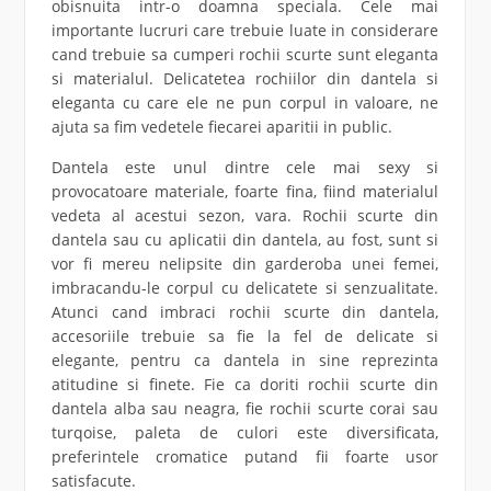
obisnuita intr-o doamna speciala. Cele mai
importante lucruri care trebuie luate in considerare
cand trebuie sa cumperi rochii scurte sunt eleganta
si materialul. Delicatetea rochiilor din dantela si
eleganta cu care ele ne pun corpul in valoare, ne
ajuta sa fim vedetele fiecarei aparitii in public.
Dantela este unul dintre cele mai sexy si
provocatoare materiale, foarte fina, fiind materialul
vedeta al acestui sezon, vara. Rochii scurte din
dantela sau cu aplicatii din dantela, au fost, sunt si
vor fi mereu nelipsite din garderoba unei femei,
imbracandu-le corpul cu delicatete si senzualitate.
Atunci cand imbraci rochii scurte din dantela,
accesoriile trebuie sa fie la fel de delicate si
elegante, pentru ca dantela in sine reprezinta
atitudine si finete. Fie ca doriti rochii scurte din
dantela alba sau neagra, fie rochii scurte corai sau
turqoise, paleta de culori este diversificata,
preferintele cromatice putand fii foarte usor
satisfacute.