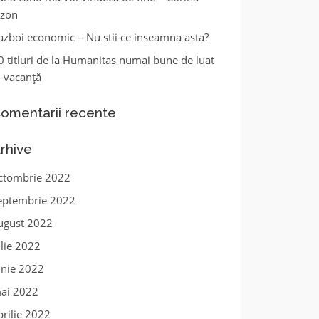
zon
azboi economic – Nu stii ce inseamna asta?
0 titluri de la Humanitas numai bune de luat
n vacanță
omentarii recente
rhive
ctombrie 2022
eptembrie 2022
ugust 2022
ulie 2022
unie 2022
ai 2022
prilie 2022