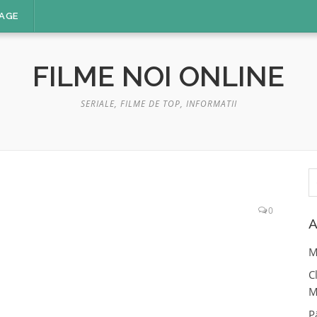
AGE
FILME NOI ONLINE
SERIALE, FILME DE TOP, INFORMATII
C
d
0
A
M
C
M
P