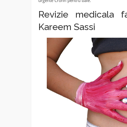
urgente Crohn pentru baie.
Revizie medicala 
Kareem Sassi