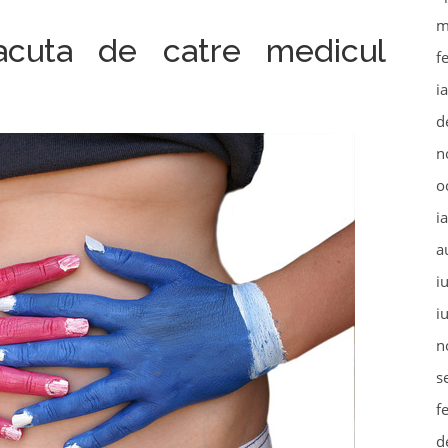
m
facuta de catre medicul
f
i
d
n
o
i
a
i
i
n
s
f
d