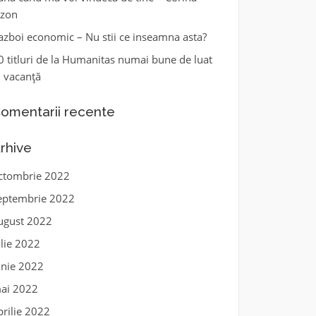
zon
azboi economic – Nu stii ce inseamna asta?
0 titluri de la Humanitas numai bune de luat
n vacanță
omentarii recente
rhive
ctombrie 2022
eptembrie 2022
ugust 2022
ulie 2022
unie 2022
ai 2022
prilie 2022