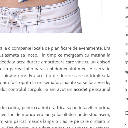
n
o
s
a
i
t la o companie locala de planificare de evenimente. Era
i
tuziasmata sa incep. In timp ce mergeam cu masina la
eodata acea durere amortitoare care vine cu un episod
m
ere in partea inferioara a abdomenului meu, o senzatie
a
spiratie rece. Era acel tip de durere care te trimitea la
m
 am fost oprita la un semafor. Inainte sa se faca verde,
dut controlul corpului si am avut un accidet pe scaunul
f
i
e panica, pentru ca imi era frica sa nu intarzii in prima
C
eu loc de munca era langa facultatea unde studiasem,
. mi-am parcat masina langa o cladire pe care o stiam in