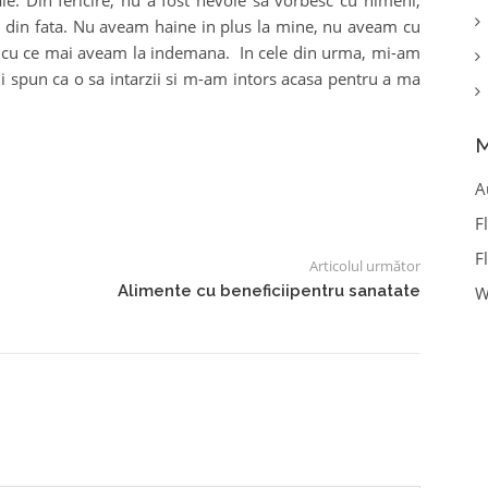
ie. Din fericire, nu a fost nevoie sa vorbesc cu nimeni,
a din fata. Nu aveam haine in plus la mine, nu aveam cu
rc cu ce mai aveam la indemana. In cele din urma, mi-am
ii spun ca o sa intarzii si m-am intors acasa pentru a ma
M
A
F
F
Articolul următor
Alimente cu beneficiipentru sanatate
W