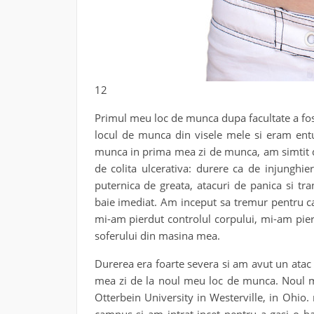
12
Primul meu loc de munca dupa facultate a fos
locul de munca din visele mele si eram en
munca in prima mea zi de munca, am simtit d
de colita ulcerativa: durere ca de injunghi
puternica de greata, atacuri de panica si tran
baie imediat. Am inceput sa tremur pentru ca
mi-am pierdut controlul corpului, mi-am pier
soferului din masina mea.
Durerea era foarte severa si am avut un atac d
mea zi de la noul meu loc de munca. Noul m
Otterbein University in Westerville, in Ohio