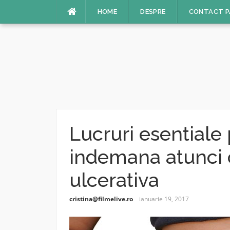
Sari
HOME
DESPRE
CONTACT P
la
conținut
Lucruri esentiale 
indemana atunci c
ulcerativa
cristina@filmelive.ro
ianuarie 19, 2017