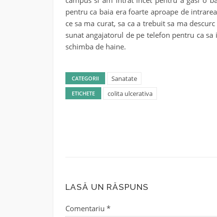
campus si am intrat incet pentru a gasi o ba
pentru ca baia era foarte aproape de intrare
ce sa ma curat, sa ca a trebuit sa ma descu
sunat angajatorul de pe telefon pentru ca sa 
schimba de haine.
Sanatate
CATEGORII
colita ulcerativa
ETICHETE
LASĂ UN RĂSPUNS
Comentariu
*