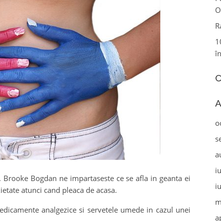
O
R
1
î
C
A
o
s
a
i
iva. Brooke Bogdan ne impartaseste ce se afla in geanta ei
i
xietate atunci cand pleaca de acasa.
m
medicamente analgezice si servetele umede in cazul unei
a