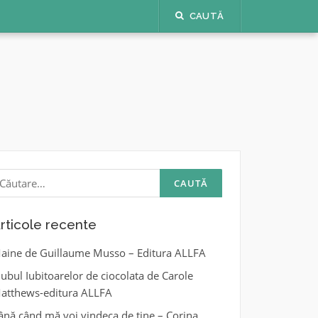
CAUTĂ
aută
upă:
rticole recente
aine de Guillaume Musso – Editura ALLFA
lubul Iubitoarelor de ciocolata de Carole
atthews-editura ALLFA
ână când mă voi vindeca de tine – Corina