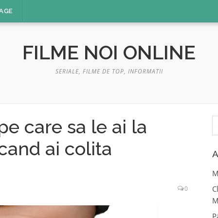
AGE
FILME NOI ONLINE
SERIALE, FILME DE TOP, INFORMATII
C
pe care sa le ai la
d
and ai colita
A
M
C
0
M
P