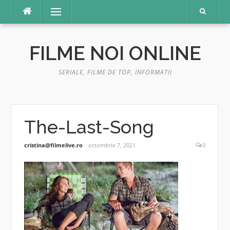
Sari
Meniu
la
conținut
FILME NOI ONLINE
SERIALE, FILME DE TOP, INFORMATII
The-Last-Song
cristina@filmelive.ro
octombrie 7, 2021
0