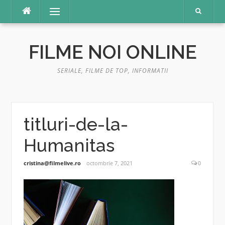
Sari
Meniu
la
conținut
FILME NOI ONLINE
SERIALE, FILME DE TOP, INFORMATII
titluri-de-la-
Humanitas
cristina@filmelive.ro
octombrie 7, 2021
0